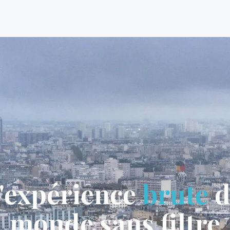
'expérience
brute
d
monde sans filtre