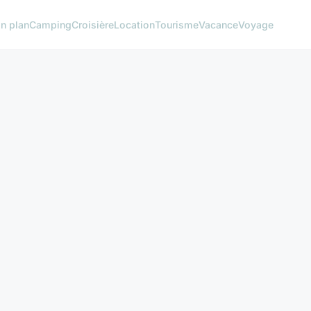
n plan
Camping
Croisière
Location
Tourisme
Vacance
Voyage