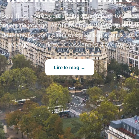
Betarfi est votre source d'inspiration pour tous vos
projets de voyage. Actualités touristiques, guides d
destinations, bons plans et conseils pratiques pour
voyageurs curieux et passionnés d'aventure.
Lire le mag →