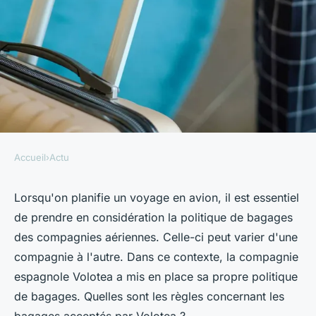
Accueil
›
Actu
ACTU
Quels types de bagages sont
Lorsqu'on planifie un voyage en avion, il est essentiel
de prendre en considération la politique de bagages
permis sur les vols de Volotea
des compagnies aériennes. Celle-ci peut varier d'une
?
compagnie à l'autre. Dans ce contexte, la compagnie
espagnole Volotea a mis en place sa propre politique
arlette
•
29 septembre 2023
•
2 min de lecture
de bagages. Quelles sont les règles concernant les