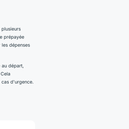
 plusieurs
rte prépayée
r les dépenses
 au départ,
 Cela
n cas d'urgence.