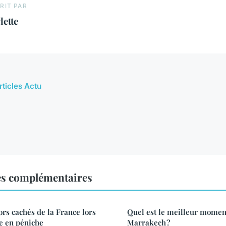
RIT PAR
lette
rticles Actu
es complémentaires
ors cachés de la France lors
Quel est le meilleur moment
te en péniche
Marrakech ?