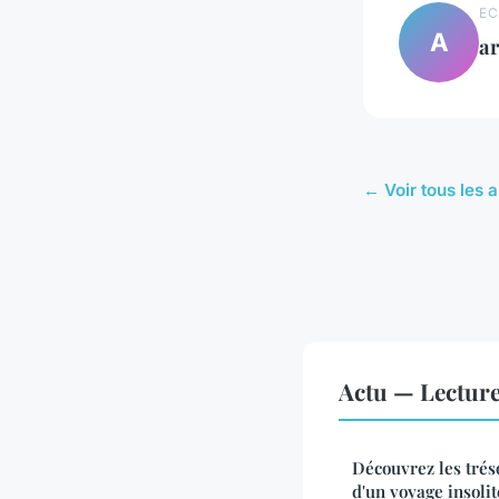
EC
A
ar
← Voir tous les a
Actu — Lectur
Découvrez les trés
d'un voyage insoli