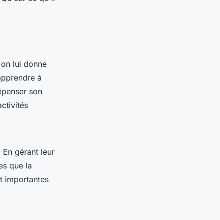
 on lui donne
apprendre à
dépenser son
ctivités
 En gérant leur
es que la
nt importantes