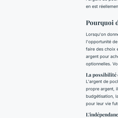
arlette
•
18 avril 2024
•
2 min de lecture
en est réellemen
Pourquoi d
Lorsqu'on donne
l'opportunité d
faire des choix
argent pour ache
optionnelles. V
La possibilité
L'argent de poc
propre argent, 
budgétisation, l
pour leur vie fut
L'indépendan