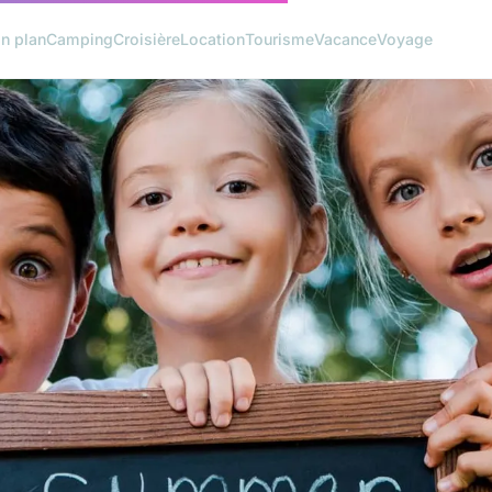
n plan
Camping
Croisière
Location
Tourisme
Vacance
Voyage