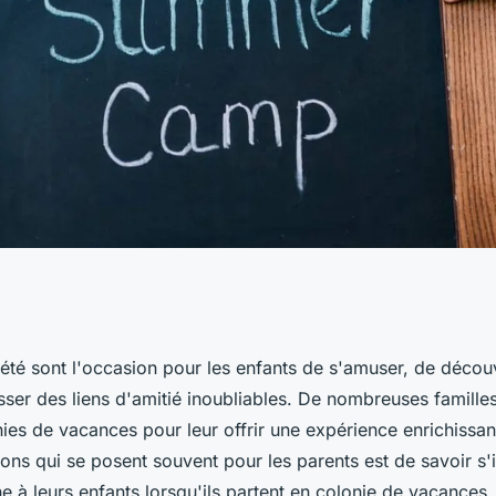
argent de poche à
été sont l'occasion pour les enfants de s'amuser, de découv
tisser des liens d'amitié inoubliables. De nombreuses famille
ie de vacances ?
ies de vacances pour leur offrir une expérience enrichissa
ons qui se posent souvent pour les parents est de savoir s'i
e à leurs enfants lorsqu'ils partent en colonie de vacances.