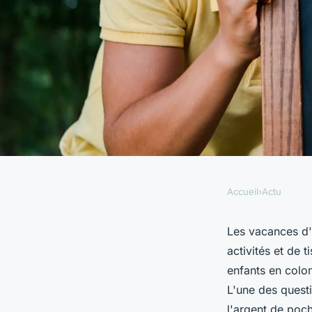
Accueil
›
Actu
ACTU
Faut-il donner de l'
Les vacances d'
activités et de 
ses enfants en colon
enfants en colon
L'une des questi
l'argent de poch