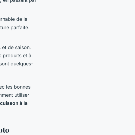
s, en passant par
urnable de la
ture parfaite.
s
et de saison.
 produits et à
sont quelques-
ec les bonnes
ment utiliser
cuisson à la
oto