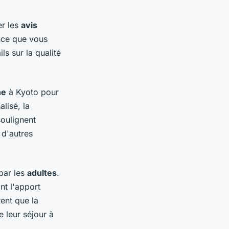
ter les
avis
nce que vous
s sur la qualité
ne
à Kyoto pour
alisé, la
oulignent
 d'autres
par les
adultes
.
nt l'apport
ent que la
 leur séjour à