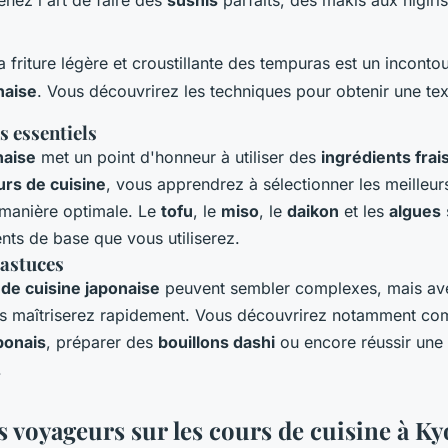
nez l'art de faire des
sushis
parfaits, des makis aux nigiri
a friture légère et croustillante des tempuras est un inconto
naise
. Vous découvrirez les techniques pour obtenir une tex
s essentiels
naise
met un point d'honneur à utiliser des
ingrédients frai
urs de cuisine
, vous apprendrez à sélectionner les meilleurs
 manière optimale. Le
tofu
, le
miso
, le
daikon
et les
algues
nts de base que vous utiliserez.
 astuces
de cuisine japonaise
peuvent sembler complexes, mais av
es maîtriserez rapidement. Vous découvrirez notamment com
ponais
, préparer des
bouillons dashi
ou encore réussir une
.
s voyageurs sur les cours de cuisine à Ky