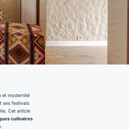
on et modernité
 ses festivals
le. Cet article
ues culinaires
e.