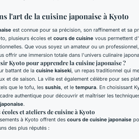
s l'art de la cuisine japonaise à Kyoto
naise
est connue pour sa précision, son raffinement et sa p
oto, plusieurs écoles et
cours de cuisine
vous permettent d'
itionnelles. Que vous soyez un amateur ou un professionnel,
 offrir une immersion totale dans l'univers culinaire japona
sir Kyoto pour apprendre la cuisine japonaise ?
ur battant de la
cuisine kaiseki
, un repas traditionnel qui m
ux et de saison. La ville est également célèbre pour ses pla
els que le tofu, les
sushis
, et le
tempura
. En choisissant K
cadre authentique pour découvrir et maîtriser les technique
japonaise
.
 écoles et ateliers de cuisine à Kyoto
issements à Kyoto offrent des
cours de cuisine japonaise
pou
ns des plus réputés :