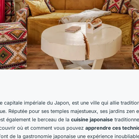
chniques de
e capitale impériale du Japon, est une ville qui allie traditi
ue. Réputée pour ses temples majestueux, ses jardins zen et
aditionnelle à
est également le berceau de la
cuisine japonaise
traditionnel
écouvrir où et comment vous pouvez
apprendre ces techniq
font de la gastronomie japonaise une expérience inoubliabl