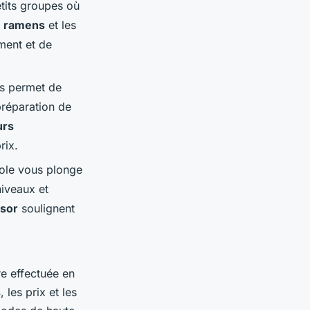
tits groupes où
s
ramens
et les
ment et de
us permet de
préparation de
urs
rix.
cole vous plonge
niveaux et
isor
soulignent
re effectuée en
s
, les prix et les