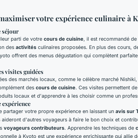
ximiser votre expérience culinaire à K
e séjour
lleur parti de votre
cours de cuisine
, il est recommandé de 
ion des
activités
culinaires proposées. En plus des cours, 
yoto offrent des menus dégustation qui complètent parfait
es visites guidées
dées des marchés locaux, comme le célèbre marché Nishiki,
complément des
cours de cuisine
. Ces visites permettent de
roduits locaux et d'apprendre à les choisir comme un profes
e expérience
e partager votre propre expérience en laissant un
avis sur 
aideront d'autres voyageurs à faire le bon choix et contrib
es
voyageurs contributeurs
. Apprendre les techniques de
c
ionnelle à Kyoto est une expérience enrichissante qui allie 