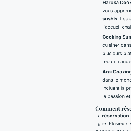
Haruka Cook
vous apprend
sushis
. Les
l'accueil cha
Cooking Sun
cuisiner dans
plusieurs pl
recommandent
Arai Cookin
dans le mon
incluent la 
la passion et
Comment réser
La
réservation
ligne. Plusieur