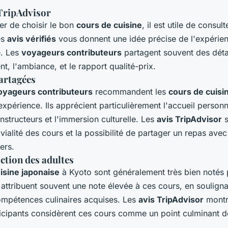
 TripAdvisor
er de choisir le bon
cours de cuisine
, il est utile de consul
es
avis vérifiés
vous donnent une idée précise de l'expérie
e. Les
voyageurs contributeurs
partagent souvent des détail
t, l'ambiance, et le rapport qualité-prix.
artagées
oyageurs contributeurs
recommandent les
cours de cuisi
'expérience. Ils apprécient particulièrement l'accueil personn
structeurs et l'immersion culturelle. Les
avis TripAdvisor
s
vialité des cours et la possibilité de partager un repas avec
ers.
action des adultes
isine japonaise
à Kyoto sont généralement très bien notés 
 attribuent souvent une note élevée à ces cours, en souligna
compétences culinaires acquises. Les
avis TripAdvisor
montr
ticipants considèrent ces cours comme un point culminant de