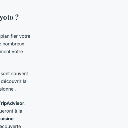
yoto ?
planifier votre
de nombreux
ement votre
 sont souvent
 découvrir la
sionnel.
TripAdvisor
.
ueront à la
uisine
découverte