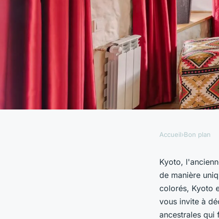
Accueil
›
Bon plan
BON PLAN
Où apprendre les te
Kyoto, l'ancienn
de manière uniq
cuisine japonaise tr
colorés, Kyoto 
vous invite à d
ancestrales qui 