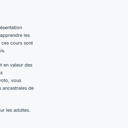
résentation
apprendre les
 ces cours sont
is.
et en valeur des
ts
yoto, vous
s ancestrales de
r les adultes.