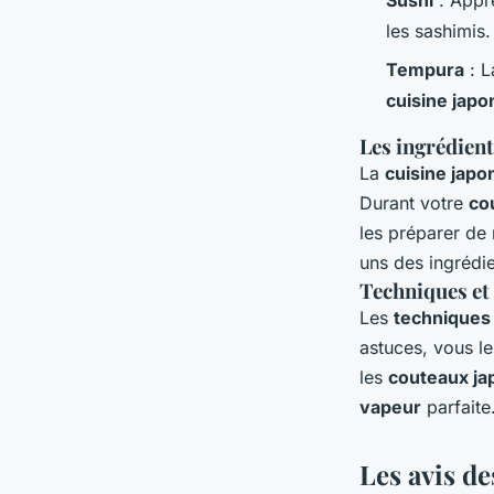
Sushi
: Appre
les sashimis.
Tempura
: L
cuisine japo
Les ingrédient
La
cuisine japo
Durant votre
co
les préparer de
uns des ingrédie
Techniques et
Les
techniques 
astuces, vous l
les
couteaux ja
vapeur
parfaite
Les avis de