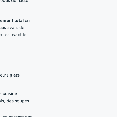
riodes de haute
ement total
en
ques avant de
ures avant le
ieurs
plats
la
cuisine
is, des soupes