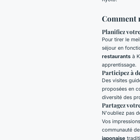
Comment ma
Planifiez votr
Pour tirer le mei
séjour en fonct
restaurants
à K
apprentissage.
Participez à d
Des visites gui
proposées en 
diversité des p
Partagez votr
N'oubliez pas d
Vos impressions 
communauté d
japonaise
tradit