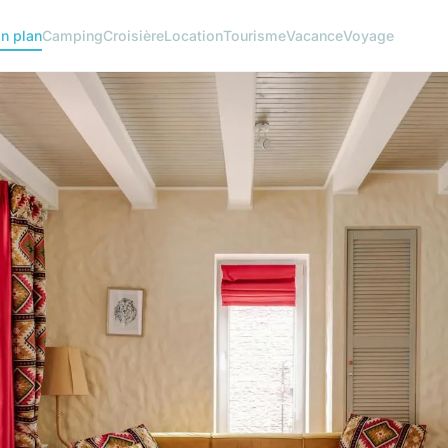
n plan
Camping
Croisière
Location
Tourisme
Vacance
Voyage