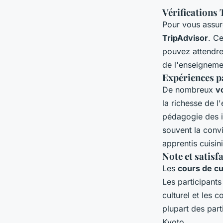
Vérifications
Pour vous assur
TripAdvisor
. C
pouvez attendr
de l'enseignemen
Expériences p
De nombreux
v
la richesse de l
pédagogie des in
souvent la convi
apprentis cuisini
Note et satisf
Les
cours de cu
Les participants
culturel et les 
plupart des par
Kyoto.