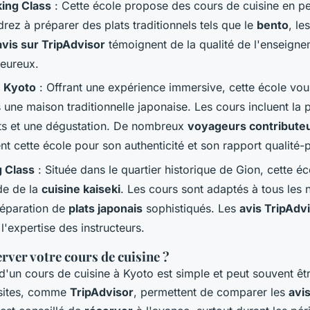
ing Class
: Cette école propose des cours de cuisine en pe
rez à préparer des plats traditionnels tels que le
bento
, le
avis sur TripAdvisor
témoignent de la qualité de l'enseigne
leureux.
 Kyoto
: Offrant une expérience immersive, cette école vo
 une maison traditionnelle japonaise. Les cours incluent la 
ats et une dégustation. De nombreux
voyageurs contribute
 cette école pour son authenticité et son rapport qualité-p
g Class
: Située dans le quartier historique de Gion, cette é
de de la
cuisine kaiseki
. Les cours sont adaptés à tous les 
préparation de
plats japonais
sophistiqués. Les
avis TripAdv
 l'expertise des instructeurs.
ver votre cours de cuisine ?
d'un cours de cuisine à Kyoto est simple et peut souvent êt
s sites, comme
TripAdvisor
, permettent de comparer les
avi