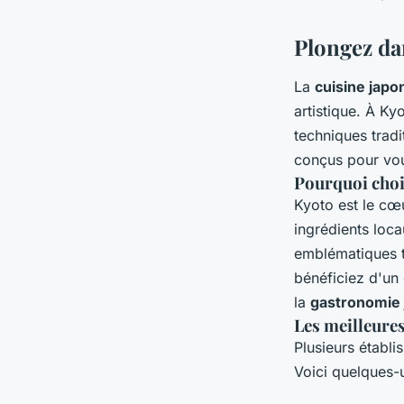
Kyoto ?
Plongez dan
arlette
•
19 juin 2024
•
5 min de lecture
La
cuisine japo
artistique. À Ky
techniques trad
conçus pour vous
Pourquoi choi
Kyoto est le cœ
ingrédients loca
emblématiques t
bénéficiez d'un 
la
gastronomie 
Les meilleures
Plusieurs établ
Voici quelques-u