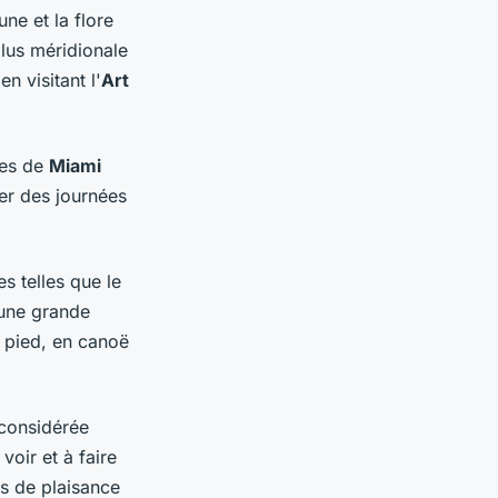
ne et la flore
 plus méridionale
n visitant l'
Art
ges de
Miami
ser des journées
s telles que le
u'une grande
à pied, en canoë
t considérée
voir et à faire
ts de plaisance