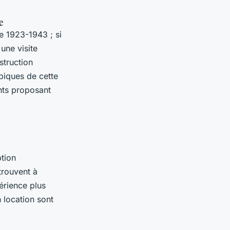
e
e 1923-1943 ; si
une visite
struction
piques de cette
nts proposant
ption
trouvent à
érience plus
 location sont