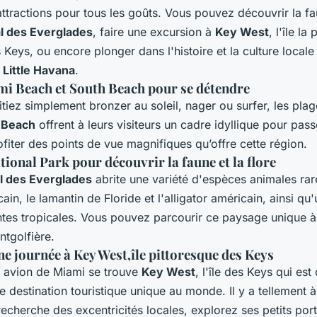
'attractions pour tous les goûts. Vous pouvez découvrir la fau
al des Everglades
, faire une excursion à
Key West
, l'île la
 Keys, ou encore plonger dans l'histoire et la culture locale e
t
Little Havana
.
mi Beach et South Beach pour se détendre
tiez simplement bronzer au soleil, nager ou surfer, les pla
 Beach
offrent à leurs visiteurs un cadre idyllique pour pas
ofiter des points de vue magnifiques qu’offre cette région.
ional Park pour découvrir la faune et la flore
l des Everglades
abrite une variété d'espèces animales rare
ain, le lamantin de Floride et l'alligator américain, ainsi q
antes tropicales. Vous pouvez parcourir ce paysage unique 
tgolfière.
e journée à Key West,île pittoresque des Keys
 avion de Miami se trouve
Key West
, l'île des Keys qui es
destination touristique unique au monde. Il y a tellement à 
a recherche des excentricités locales, explorez ses petits por