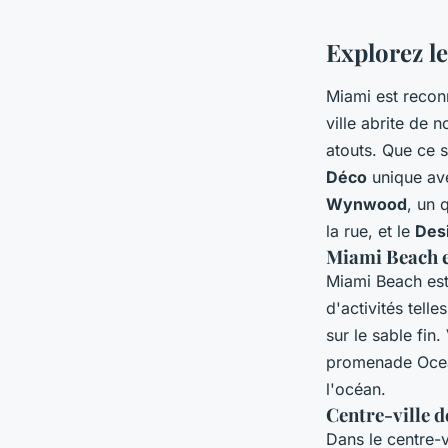
visiter
Explorez l
arlette
•
6 avril 2023
•
5 min de lecture
Miami est recon
ville abrite de 
atouts. Que ce 
Déco
unique ave
Wynwood
, un 
la rue, et le
Desi
Miami Beach e
Miami Beach est 
d'activités tell
sur le sable fin
promenade Ocean
l'océan.
Centre-ville 
Dans le centre-v