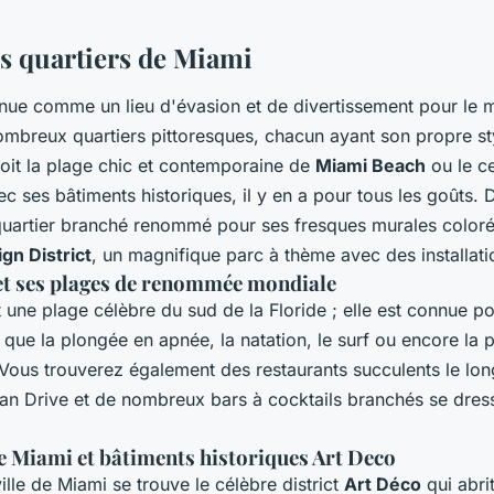
es quartiers de Miami
nue comme un lieu d'évasion et de divertissement pour le m
nombreux quartiers pittoresques, chacun ayant son propre st
soit la plage chic et contemporaine de
Miami Beach
ou le ce
c ses bâtiments historiques, il y en a pour tous les goûts.
quartier branché renommé pour ses fresques murales colorée
gn District
, un magnifique parc à thème avec des installa
t ses plages de renommée mondiale
une plage célèbre du sud de la Floride ; elle est connue po
es que la plongée en apnée, la natation, le surf ou encore la
. Vous trouverez également des restaurants succulents le lon
 Drive et de nombreux bars à cocktails branchés se dress
de Miami et bâtiments historiques Art Deco
ille de Miami se trouve le célèbre district
Art Déco
qui abri