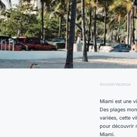
Accueil
›
Vacance
VACANCE
Exploration audacie
Miami est une vi
Des plages mond
Quartiers, activités 
variées, cette vi
pour découvrir n
Miami.