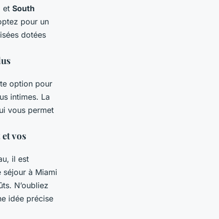
h
et
South
 optez pour un
tisées dotées
lus
te option pour
us intimes. La
qui vous permet
 et vos
, il est
e séjour à Miami
ûts. N’oubliez
ne idée précise