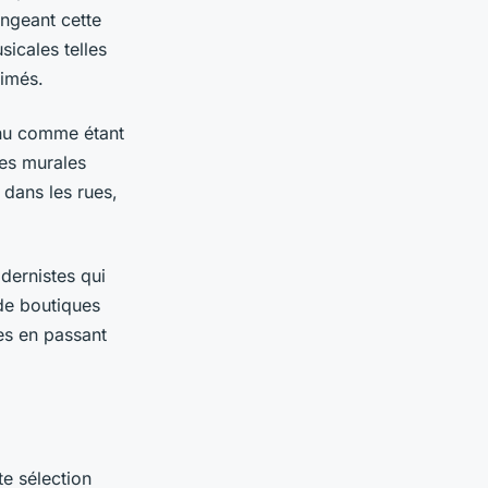
ongeant cette
usicales telles
animés.
nnu comme étant
ues murales
 dans les rues,
dernistes qui
 de boutiques
es en passant
te sélection