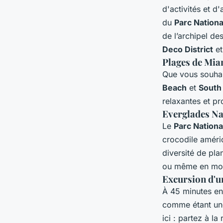
d'activités et d
du
Parc Nation
de l’archipel des
Deco District
e
Plages de Mia
Que vous souhai
Beach
et
South
relaxantes et pr
Everglades Nat
Le
Parc Nationa
crocodile améric
diversité de pl
ou même en mon
Excursion d'un
À 45 minutes en
comme étant une 
ici : partez à l