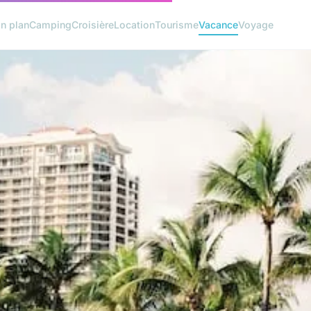
n plan
Camping
Croisière
Location
Tourisme
Vacance
Voyage