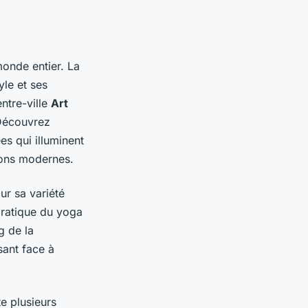
onde entier. La
yle et ses
ntre-ville
Art
 Découvrez
s qui illuminent
tions modernes.
ur sa variété
 pratique du yoga
g de la
ant face à
te plusieurs