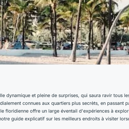
use de Miami :
lle dynamique et pleine de surprises, qui saura ravir tous l
ialement connues aux quartiers plus secrèts, en passant pa
et attractions à
lle floridienne offre un large éventail d'expériences à explore
otre guide explicatif sur les meilleurs endroits à visiter lor