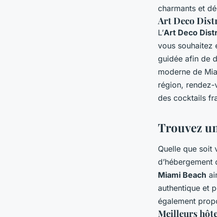
charmants et dég
Art Deco Distri
L’
Art Deco Distr
vous souhaitez e
guidée afin de d
moderne de Miam
région, rendez-
des cocktails f
Trouvez un
Quelle que soit 
d’hébergement d
Miami Beach
ai
authentique et 
également propo
Meilleurs hôt