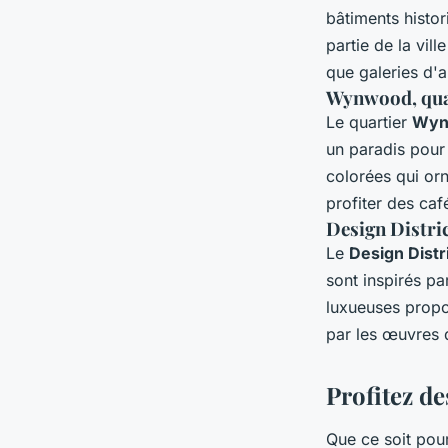
bâtiments histo
partie de la vill
que galeries d'
Wynwood, quar
Le quartier
Wyn
un paradis pour
colorées qui orn
profiter des ca
Design Distri
Le
Design Distr
sont inspirés pa
luxueuses propo
par les œuvres 
Profitez de
Que ce soit pour