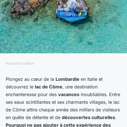
Accueil
›
Location
LOCATION
Quels sont les critères pour
Plongez au cœur de la
Lombardie
en Italie et
découvrez le
lac de Côme
, une destination
choisir une location de
enchanteresse pour des
vacances
inoubliables. Entre
vacances au bord du lac de
ses eaux scintillantes et ses charmants villages, le lac
Côme avec des cours de
de Côme attire chaque année des milliers de visiteurs
cuisine italienne?
en quête de détente et de
découvertes culturelles
.
Pourquoi ne pas ajouter à cette expérience des