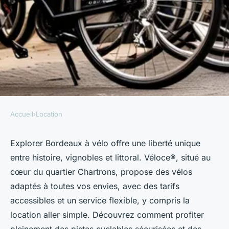
Accueil
›
Location
LOCATION
Découvrez les meilleures
Explorer Bordeaux à vélo offre une liberté unique
entre histoire, vignobles et littoral. Véloce®, situé au
locations de vélo à bordeaux
cœur du quartier Chartrons, propose des vélos
adaptés à toutes vos envies, avec des tarifs
arlette
•
28 mai 2025
•
5 min de lecture
accessibles et un service flexible, y compris la
location aller simple. Découvrez comment profiter