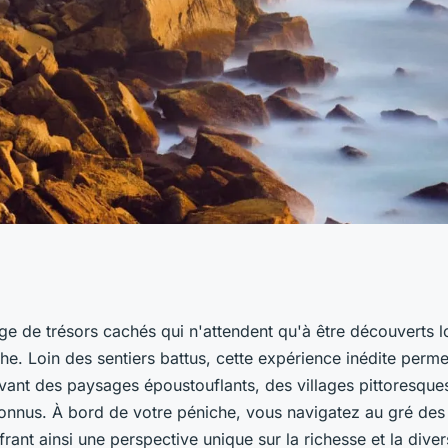
s cachés de la
ge de trésors cachés qui n'attendent qu'à être découverts 
che. Loin des sentiers battus, cette expérience inédite perm
age insolite en
vant des paysages époustouflants, des villages pittoresques
onnus. À bord de votre péniche, vous navigatez au gré des
ffrant ainsi une perspective unique sur la richesse et la diver