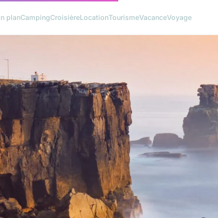
n plan
Camping
Croisière
Location
Tourisme
Vacance
Voyage