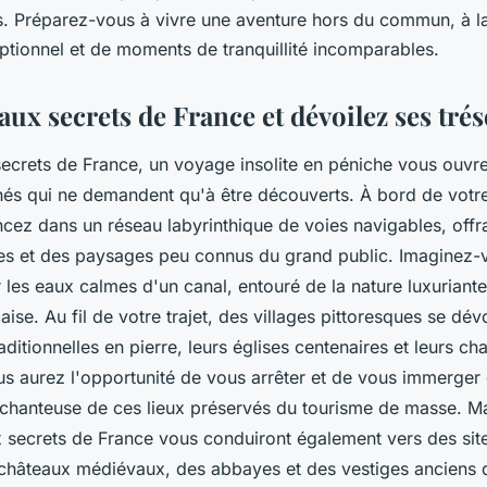
. Préparez-vous à vivre une aventure hors du commun, à la
ptionnel et de moments de tranquillité incomparables.
aux secrets de France et dévoilez ses tré
secrets de France, un voyage insolite en péniche vous ouvre
hés qui ne demandent qu'à être découverts. À bord de votr
cez dans un réseau labyrinthique de voies navigables, offr
tes et des paysages peu connus du grand public. Imaginez
 les eaux calmes d'un canal, entouré de la nature luxuriante
se. Au fil de votre trajet, des villages pittoresques se dév
aditionnelles en pierre, leurs églises centenaires et leurs ch
 aurez l'opportunité de vous arrêter et de vous immerger
chanteuse de ces lieux préservés du tourisme de masse. Ma
x secrets de France vous conduiront également vers des site
hâteaux médiévaux, des abbayes et des vestiges anciens 