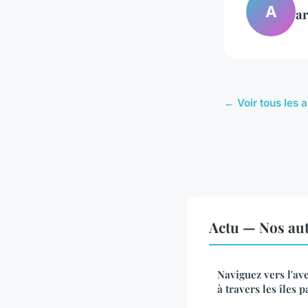
A
ar
← Voir tous les a
Actu — Nos aut
Naviguez vers l'av
à travers les îles 