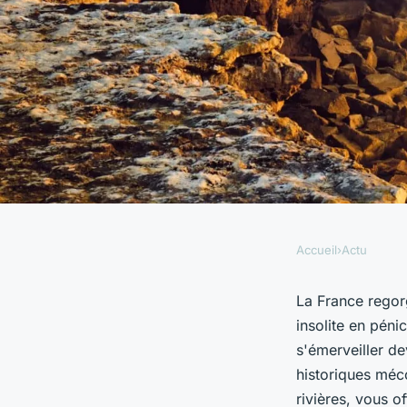
Accueil
›
Actu
ACTU
Découvrez les trésor
La France regor
insolite en péni
France lors d'un voy
s'émerveiller de
historiques méc
rivières, vous o