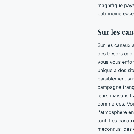
péniche
magnifique pays
patrimoine exce
arlette
•
1 septembre 2023
•
2 min de lecture
Sur les can
Sur les canaux 
des trésors cac
vous vous enfon
unique à des si
paisiblement sur
campagne françai
leurs maisons tr
commerces. Vous
l'atmosphère en
tout. Les canau
méconnus, des c