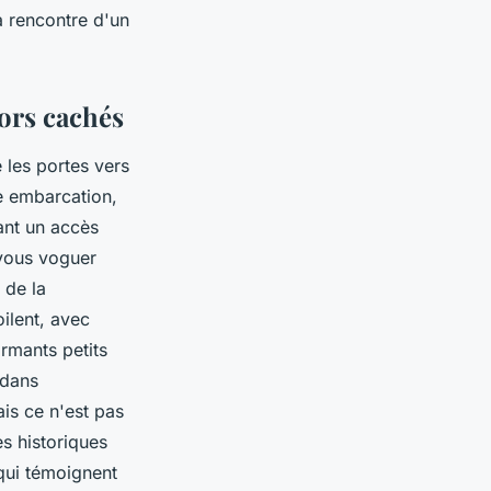
 rencontre d'un
sors cachés
 les portes vers
e embarcation,
ant un accès
-vous voguer
 de la
oilent, avec
armants petits
 dans
is ce n'est pas
s historiques
qui témoignent